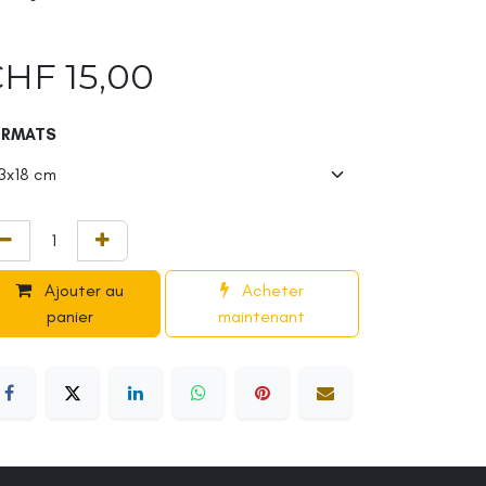
CHF
15,00
ORMATS
Ajouter au
Acheter
panier
maintenant