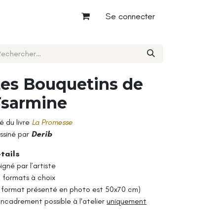
Se connecter
es Bouquetins de
Tsarmine
ré du livre
La Promesse
ssiné par
Derib
tails
igné par l’artiste
5 formats à choix
e format présenté en photo est 50x70 cm)
Encadrement possible à l'atelier
uniquement