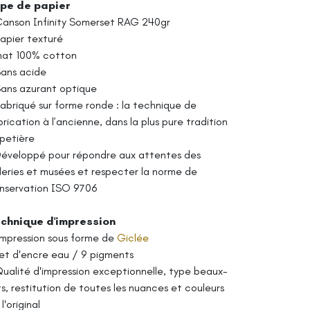
pe de papier
Canson Infinity Somerset RAG 240gr
Papier texturé
mat 100% cotton
Sans acide
Sans azurant optique
Fabriqué sur forme ronde : la technique de
brication à l’ancienne, dans la plus pure tradition
petière
Développé pour répondre aux attentes des
leries et musées et respecter la norme de
nservation ISO 9706
chnique d'impression
Impression sous forme de
Giclée
Jet d'encre eau / 9 pigments
Qualité d'impression exceptionnelle, type beaux-
ts, restitution de toutes les nuances et couleurs
l'original​