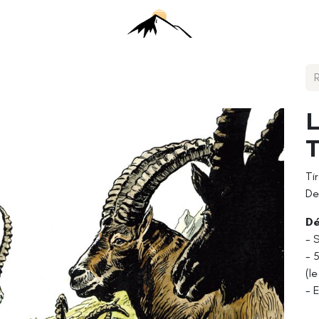
L
Ti
De
Dé
- S
- 
(l
- 