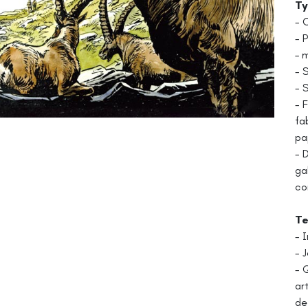
Ty
- 
- 
– 
- 
- 
- 
fa
pa
- 
ga
co
Te
- 
- 
- 
ar
de 